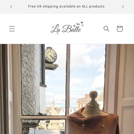
et
passer
Free UK shipping available on ALL products
VAT f
au
contenu
Panier