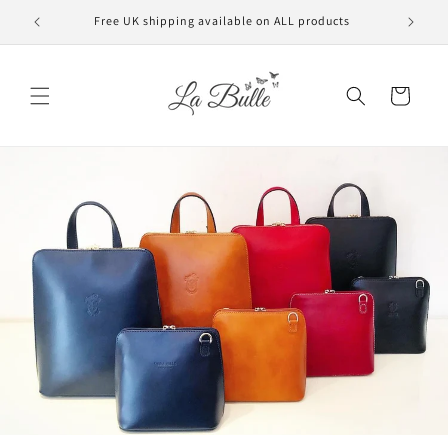
et
passer
Free UK shipping available on ALL products
VAT f
au
contenu
Panier