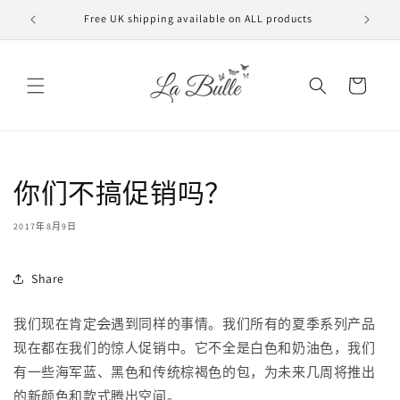
跳到内
Free UK shipping available on ALL products
VAT f
容
购
物
车
你们不搞促销吗？
2017年8月9日
Share
我们现在肯定
会
遇到同样的事情。我们所有的夏季系列产品
现在都在我们的惊人促销中。它不全是白色和奶油色，我们
有一些海军蓝、黑色和传统棕褐色的包，为未来几周将推出
的新颜色和款式腾出空间。