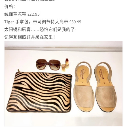
价格：
绒面革凉鞋 £22.95
Tiger 手拿包，带可调节特大肩带 £39.95
太阳镜和唇膏……恐怕它们是我的了
记得互相照顾并呆在家里！