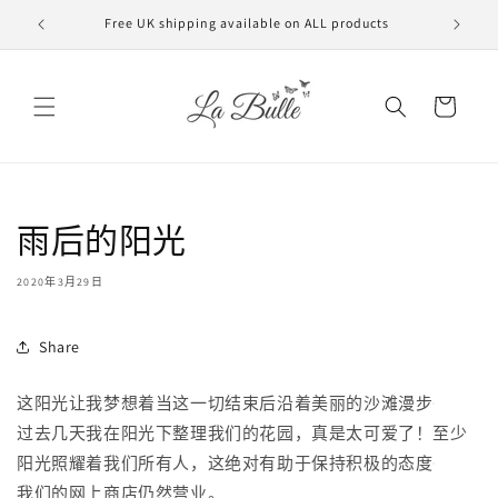
跳到内
Free UK shipping available on ALL products
VAT f
容
购
物
车
雨后的阳光
2020年3月29日
Share
这阳光让我梦想着当这一切结束后沿着美丽的沙滩漫步
过去几天我在阳光下整理我们的花园，真是太可爱了！至少
阳光照耀着我们所有人，这绝对有助于保持积极的态度
我们的网上商店仍然营业。