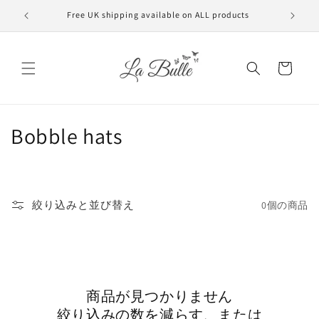
コンテ
ンツに
Free UK shipping available on ALL products
VAT f
進む
カ
ー
ト
コ
Bobble hats
レ
ク
絞り込みと並び替え
0個の商品
シ
ョ
ン
商品が見つかりません
:
絞り込みの数を減らす、または